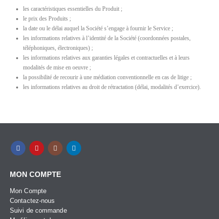
les caractéristiques essentielles du Produit ;
le prix des Produits ;
la date ou le délai auquel la Société s’engage à fournir le Service ;
les informations relatives à l’identité de la Société (coordonnées postales,
téléphoniques, électroniques) ;
les informations relatives aux garanties légales et contractuelles et à leurs
modalités de mise en oeuvre ;
la possibilité de recourir à une médiation conventionnelle en cas de litige ;
les informations relatives au droit de rétractation (délai, modalités d’exercice).
MON COMPTE
Mon Compte
Contactez-nous
Suivi de commande