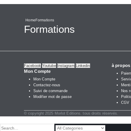
Home
Formations
Formations
à propos
Facebook
Youtube
Instagram
Linkedin
Mon Compte
Paiem
Mon Compte
Servi
Contactez-nous
Menti
Suivi de commande
Nos r
Modifier mot de passe
Politi
CGV
© copyright 2025 Morlot Editions. tous droits réservés.