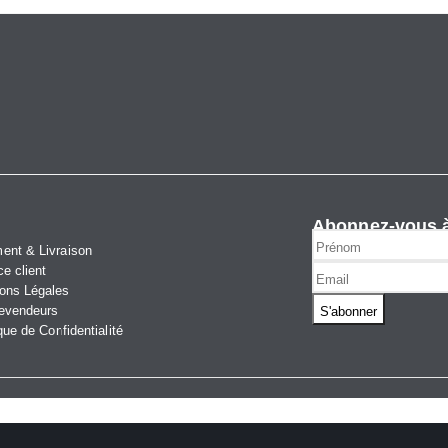
Abonnez-vous à
ent & Livraison
ce client
ons Légales
evendeurs
que de Confidentialité