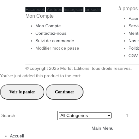
à propos
Facebook
Youtube
Instagram
Linkedin
Mon Compte
Paiem
Mon Compte
Servi
Contactez-nous
Ment
Suivi de commande
Nos 
Modifier mot de passe
Polit
CGV
© copyright 2025 Morlot Editions. tous droits réservés.
You've just added this product to the cart:
Voir le panier
Continuer
Main Menu
Accueil