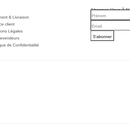
Abonnez-Vous À No
ent & Livraison
ce client
ions Légales
revendeurs
ique de Confidentialité